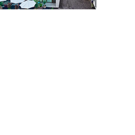
General-Weber-Strasse 34 / 36 / 38
8500 Frauenfeld
Broschüre herunterladen
Auf Warteliste eintragen