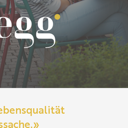
ebensqualität
ssache.»