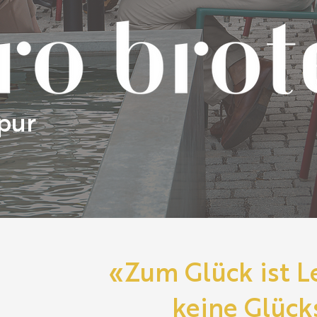
pur
«Zum Glück ist L
keine Glück