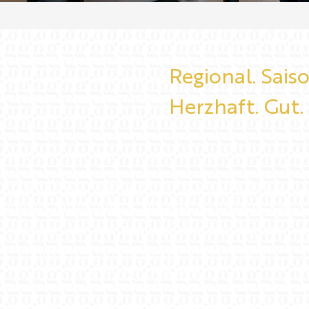
Regional. Saiso
Herzhaft. Gut.
Wir kultivieren Gastronomie auf der Basis
neuester Infrastruktur. Unsere Menükreationen
überzeugen mit qualitativ hochwertigen
Produkten - und ein
mediterranes
Flair ist
durchaus gewollt.